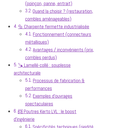
(poinçon, panne, entrait)
Quand la choisir ? (restauration,
combles aménageables)
🔩 Charpente fermette industrialisée
Fonctionnement (connecteurs
métalliques)
Avantages / inconvénients (prix,
combles perdus)
🪚 Lamellé-collé : souplesse
architecturale
Processus de fabrication &
performances
Exemples d’ouvrages
spectaculaires
📨 Poutres Kerto LVL : le boost
d’ingénierie
Spécificités techniques (rigidité,