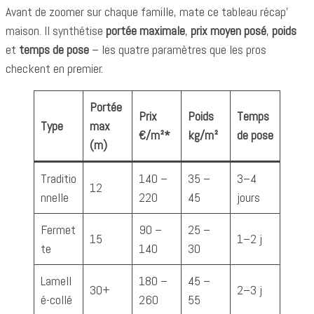
Avant de zoomer sur chaque famille, mate ce tableau récap’
maison. Il synthétise
portée maximale
,
prix moyen posé
,
poids
et
temps de pose
– les quatre paramètres que les pros
checkent en premier.
Portée
Prix
Poids
Temps
Type
max
€/m²*
kg/m²
de pose
(m)
Traditio
140 –
35 –
3–4
12
nnelle
220
45
jours
Fermet
90 –
25 –
15
1–2 j
te
140
30
Lamell
180 –
45 –
30+
2–3 j
é-collé
260
55