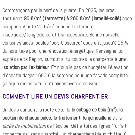
Commençons par le nerf de la guerre. En 2025, les pros
facturent
90 €/m² (fermette) à 260 €/m² (lamellé-collé)
pose
comprise. Ajoute 20 €/m² pour un traitement
insecticide/fongicide curatif si nécessaire. Bonne nouvelle :
certaines aides locales “bois-biosourcé” couvrent jusqu’à 15 %
du hors-taxe pour une rénovation énergétique. Renseigne-toi
auprès de ta Région, surtout si tu couples la charpente à
une
isolation par l’extérieur
. Et n’oublie pas de budgéter l’élévation
d’échafaudages : 600 € la semaine pour une façade complète,
ça pique moins si tu mutualises avec le couvreur.
COMMENT LIRE UN DEVIS CHARPENTIER
Un devis qui tient la route détaille
le cubage de bois (m³), la
section de chaque pièce, le traitement, la quincaillerie
et la
durée de mobilisation
de l’équipe. Méfie-toi des lignes “forfait
connecteurs” sans quantité : un charpentier sérieux chiffre
X