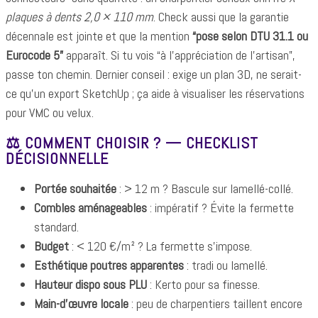
plaques à dents 2,0 × 110 mm
. Check aussi que la garantie
décennale est jointe et que la mention
“pose selon DTU 31.1 ou
Eurocode 5”
apparaît. Si tu vois “à l’appréciation de l’artisan”,
passe ton chemin. Dernier conseil : exige un plan 3D, ne serait-
ce qu’un export SketchUp ; ça aide à visualiser les réservations
pour VMC ou velux.
⚖️ COMMENT CHOISIR ? — CHECKLIST
DÉCISIONNELLE
Portée souhaitée
: > 12 m ? Bascule sur lamellé-collé.
Combles aménageables
: impératif ? Évite la fermette
standard.
Budget
: < 120 €/m² ? La fermette s’impose.
Esthétique poutres apparentes
: tradi ou lamellé.
Hauteur dispo sous PLU
: Kerto pour sa finesse.
Main-d’œuvre locale
: peu de charpentiers taillent encore