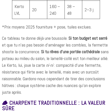
Kerto
160 –
38 –
20
2–3 j
LVL
240
48
*Prix moyens 2025 fourniture + pose, tuiles exclues.
Ce tableau te donne déjà une boussole.
Si ton budget est serré
et que tu n’as pas besoin d’aménager les combles, la fermette
shoote la concurrence.
Si tu rêves d’une portée cathédrale
sans
poteau au milieu du salon, le lamellé-collé est ton meilleur allié.
Le Kerto, lui, joue la carte
ni-ni
: compacité d’une fermette,
résistance qui flirte avec le lamellé, mais avec un surcoût
raisonnable. Gardons-nous cependant de tirer des conclusions
hâtives : chaque système cache des nuances qu’on explore
juste après.
🪵 CHARPENTE TRADITIONNELLE : LA VALEUR
SÛRE