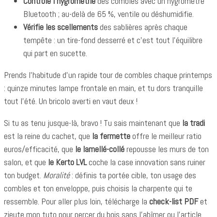
Contrôle l’hygrométrie
des combles avec un hygromètre
Bluetooth ; au-delà de 65 %, ventile ou déshumidifie.
Vérifie les scellements
des sablières après chaque
tempête : un tire-fond desserré et c’est tout l’équilibre
qui part en sucette.
Prends l’habitude d’un rapide tour de combles chaque printemps
: quinze minutes lampe frontale en main, et tu dors tranquille
tout l’été. Un bricolo averti en vaut deux !
Si tu as tenu jusque-là, bravo ! Tu sais maintenant que
la tradi
est la reine du cachet, que
la fermette
offre le meilleur ratio
euros/efficacité, que
le lamellé-collé
repousse les murs de ton
salon, et que
le Kerto LVL
coche la case innovation sans ruiner
ton budget.
Moralité
: définis ta portée cible, ton usage des
combles et ton enveloppe, puis choisis la charpente qui te
ressemble. Pour aller plus loin, télécharge la
check-list PDF
et
zieute mon tuto pour percer du bois sans l’abîmer ou l’article