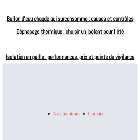
Ballon d’eau chaude qui surconsomme : causes et contrôles
Déphasage thermique : choisir un isolant pour l’été
Isolation en paille : performances, prix et points de vigilance
Peindre des WC en deux couleurs : associations et méthode
Toiture en amiante : reconnaître, risques et démarches
Nos mentions
Contact