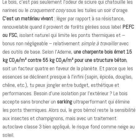
Le bois, c’est pas seulement l’odeur de sciure qui chatouille les
narines ou le
craquement cosy
sous les tuiles un soir d’orage.
C’est un matériau vivant
: léger par rapport à sa résistance,
renouvelable quand il provient de forêts gérées sous label
PEFC
ou FSC
, isolant naturel qui limite les ponts thermiques et –
bonus non négligeable – relativement
simple à travailler
avec
des outils de base. Selon l’Ademe,
une charpente bois émet 15
kg CO₂e/m² contre 55 kg CO₂e/m² pour une structure béton
,
soit un facteur quatre en faveur de la planète. Et parce que les
essences se déclinent presque à l’infini (sapin, épicéa, douglas,
chêne, etc.), tu peux jongler entre budget, esthétique et
performances. Besoin d’une isolation par l’extérieur ? Le bois
accepte sans broncher un
sarking
ultraperformant qui élimine
les ponts thermiques. Alors oui, le gros bémol reste la sensibilité
aux insectes et champignons, mais avec un traitement
autoclave classe 3 bien appliqué, le risque fond comme neige au
soleil.