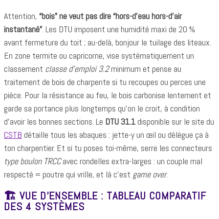
Attention,
“bois” ne veut pas dire “hors-d’eau hors-d’air
instantané”
. Les DTU imposent une humidité maxi de 20 %
avant fermeture du toit ; au-delà, bonjour le tuilage des liteaux.
En zone termite ou capricorne, vise systématiquement un
classement
classe d’emploi 3.2
minimum et pense au
traitement de bois de charpente si tu recoupes ou perces une
pièce. Pour la résistance au feu, le bois carbonise lentement et
garde sa portance plus longtemps qu’on le croit, à condition
d’avoir les bonnes sections. Le
DTU 31.1
disponible sur le site du
CSTB
détaille tous les abaques : jette-y un œil ou délègue ça à
ton charpentier. Et si tu poses toi-même, serre les connecteurs
type boulon TRCC
avec rondelles extra-larges : un couple mal
respecté = poutre qui vrille, et là c’est
game over
.
🏗️ VUE D’ENSEMBLE : TABLEAU COMPARATIF
DES 4 SYSTÈMES