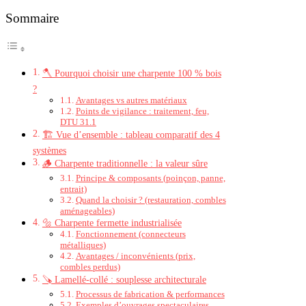
Sommaire
🪓 Pourquoi choisir une charpente 100 % bois
?
Avantages vs autres matériaux
Points de vigilance : traitement, feu,
DTU 31.1
🏗️ Vue d’ensemble : tableau comparatif des 4
systèmes
🪵 Charpente traditionnelle : la valeur sûre
Principe & composants (poinçon, panne,
entrait)
Quand la choisir ? (restauration, combles
aménageables)
🔩 Charpente fermette industrialisée
Fonctionnement (connecteurs
métalliques)
Avantages / inconvénients (prix,
combles perdus)
🪚 Lamellé-collé : souplesse architecturale
Processus de fabrication & performances
Exemples d’ouvrages spectaculaires