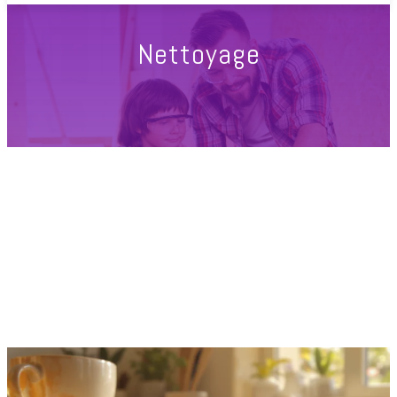
Nettoyage
Accueil
Nettoyage
DESTOP LAISSÉ TROP LONGTEMPS : QUE FAIRE ? ANGLE
PRATIQUE, LIMITES ET ERREURS FRÉQUENTES
NETTOYER LES FAÇADES SANS EFFORT : PRODUIT MIRACLE :
MÉTHODE PAS À PAS ET POINTS DE CONTRÔLE
PLAQUE INDUCTION : DÉGRAISSER SANS RAYER ET ÉVITER
LES HALOS