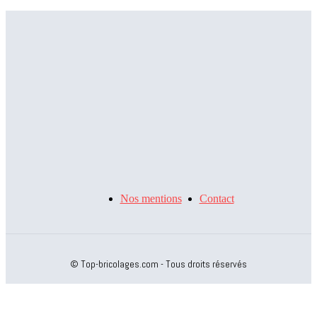
Lire un compteur d’eau : index, m³ réels et fuites à traquer
Déboucher des WC efficacement : ventouse, furet, démontage
du siphon ; produits à éviter
Salle de bain sans fenêtre : solutions pour éviter l’humidité et
la moisissure
Nos mentions
Contact
© Top-bricolages.com - Tous droits réservés