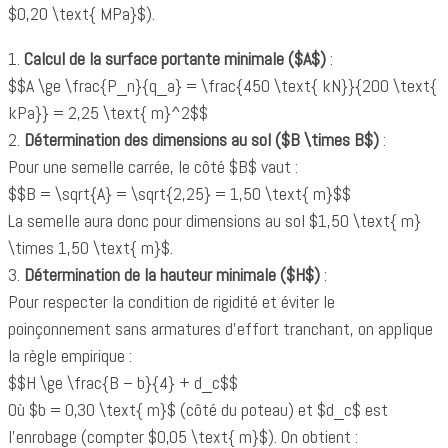
$0,20 \text{ MPa}$).
1.
Calcul de la surface portante minimale ($A$)
:
$$A \ge \frac{P_n}{q_a} = \frac{450 \text{ kN}}{200 \text{
kPa}} = 2,25 \text{ m}^2$$
2.
Détermination des dimensions au sol ($B \times B$)
:
Pour une semelle carrée, le côté $B$ vaut :
$$B = \sqrt{A} = \sqrt{2,25} = 1,50 \text{ m}$$
La semelle aura donc pour dimensions au sol $1,50 \text{ m}
\times 1,50 \text{ m}$.
3.
Détermination de la hauteur minimale ($H$)
:
Pour respecter la condition de rigidité et éviter le
poinçonnement sans armatures d'effort tranchant, on applique
la règle empirique :
$$H \ge \frac{B – b}{4} + d_c$$
Où $b = 0,30 \text{ m}$ (côté du poteau) et $d_c$ est
l'enrobage (compter $0,05 \text{ m}$). On obtient :