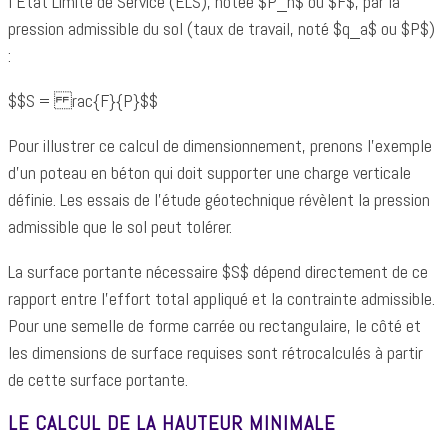
l'État Limite de Service (ELS), notée $P_n$ ou $F$, par la
pression admissible du sol (taux de travail, noté $q_a$ ou $P$)
:
$$S = rac{F}{P}$$
Pour illustrer ce calcul de dimensionnement, prenons l'exemple
d'un poteau en béton qui doit supporter une charge verticale
définie. Les essais de l'étude géotechnique révèlent la pression
admissible que le sol peut tolérer.
La surface portante nécessaire $S$ dépend directement de ce
rapport entre l'effort total appliqué et la contrainte admissible.
Pour une semelle de forme carrée ou rectangulaire, le côté et
les dimensions de surface requises sont rétrocalculés à partir
de cette surface portante.
LE CALCUL DE LA HAUTEUR MINIMALE