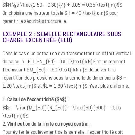
$$H \ge \frac{1,50 – 0,30}{4} + 0,05 = 0,35 \text{ m}$$
On choisira une hauteur totale $H = 40 \text{ cm}$ pour
garantir la sécurité structurelle.
EXEMPLE 2 : SEMELLE RECTANGULAIRE SOUS
CHARGE EXCENTRÉE (ELU)
Dans le cas d'un poteau de rive transmettant un effort vertical
de calcul à l'ELU $N_{Ed} = 600 \text{ kN}$ et un moment
fléchissant $M_{Ed} = 90 \text{ kNm}$ dû au vent, la
répartition des pressions sous la semelle de dimensions $B =
1,20 \text{ m}$ et $L = 1,80 \text{ m}$ n'est plus uniforme.
1.
Calcul de l'excentricité ($e$)
:
$$e = \frac{M_{Ed}}{N_{Ed}} = \frac{90}{600} = 0,15
\text{ m}$$
2.
Vérification de la limite du noyau central
:
Pour éviter le soulèvement de la semelle, l'excentricité doit