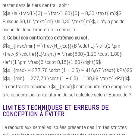
rester dans le tiers central, soit :
$$e \le \frac{L}{6} = \frac{1,80}{6} = 0,30 \text{ m}$$
Puisque $0,15 \text{ m} \le 0,30 \text{ m}$, il n'y a pas de
risque de décollement de la semelle.
3.
Calcul des contraintes extrêmes au sol
:
$$q_{max/min} = \frac{N_{Ed}}{B \cdot L} \left(1 \pm
\frac{6 \cdot e}{L}\right) = \frac{600}{1,20 \cdot 1,80}
\left(1 \pm \frac{6 \cdot 0,15}{1,80}\right)$$
$$q_{max} = 277,78 \cdot (1 + 0,5) = 416,67 \text{ kPa}$$
$$q_{min} = 277,78 \cdot (1 – 0,5) = 138,89 \text{ kPa}$$
La contrainte maximale $q_{max}$ doit ensuite être comparée
à la capacité portante ultime du sol calculée selon l'Eurocode 7.
LIMITES TECHNIQUES ET ERREURS DE
CONCEPTION À ÉVITER
Le recours aux semelles isolées présente des limites strictes